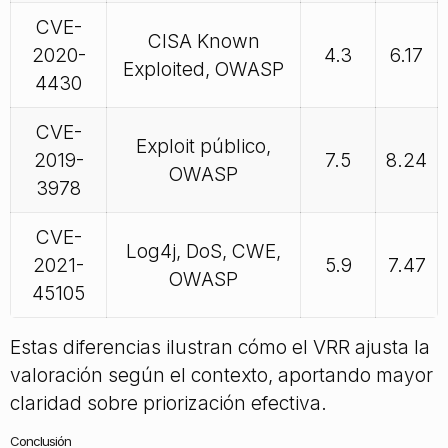
CVE-
CISA Known
2020-
4.3
6.17
Exploited, OWASP
4430
CVE-
Exploit público,
2019-
7.5
8.24
OWASP
3978
CVE-
Log4j, DoS, CWE,
2021-
5.9
7.47
OWASP
45105
Estas diferencias ilustran cómo el VRR ajusta la
valoración según el contexto, aportando mayor
claridad sobre priorización efectiva.
Conclusión