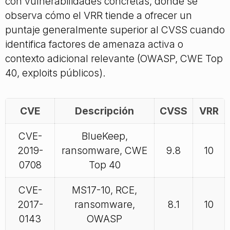
con vulnerabilidades concretas, donde se
observa cómo el VRR tiende a ofrecer un
puntaje generalmente superior al CVSS cuando
identifica factores de amenaza activa o
contexto adicional relevante (OWASP, CWE Top
40, exploits públicos).
CVE
Descripción
CVSS
VRR
CVE-
BlueKeep,
2019-
ransomware, CWE
9.8
10
0708
Top 40
CVE-
MS17-10, RCE,
2017-
ransomware,
8.1
10
0143
OWASP